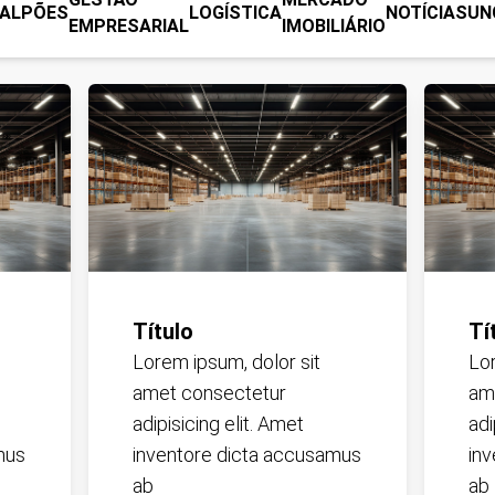
ALPÕES
LOGÍSTICA
NOTÍCIAS
UN
EMPRESARIAL
IMOBILIÁRIO
Título
Tí
Lorem ipsum, dolor sit
Lor
amet consectetur
am
adipisicing elit. Amet
adi
mus
inventore dicta accusamus
in
ab
ab