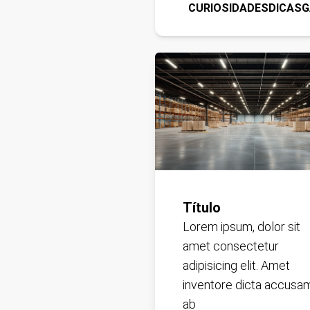
CURIOSIDADES
DICAS
G
Título
Lorem ipsum, dolor sit
amet consectetur
adipisicing elit. Amet
inventore dicta accusa
ab